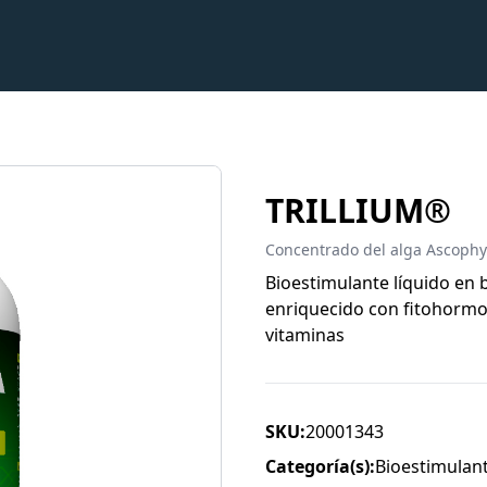
TRILLIUM®
Concentrado del alga Ascop
Bioestimulante líquido en
enriquecido con fitohormon
vitaminas
SKU:
20001343
Categoría(s):
Bioestimulan