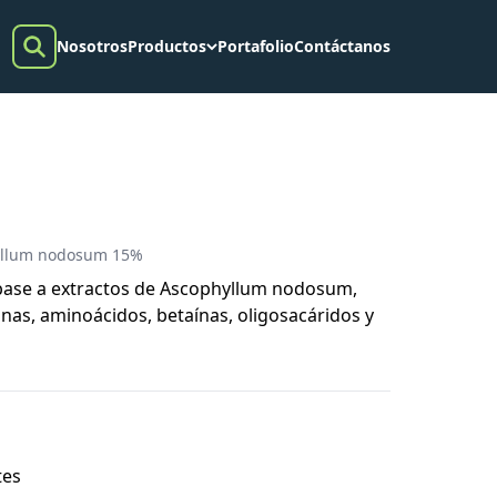
Nosotros
Productos
Portafolio
Contáctanos
hyllum nodosum 15%
 base a extractos de Ascophyllum nodosum,
as, aminoácidos, betaínas, oligosacáridos y
tes