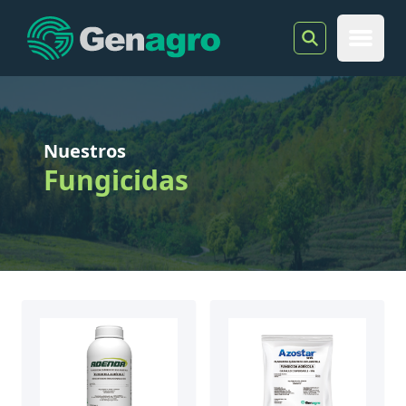
Genagro
Open 
Nuestros
Fungicidas